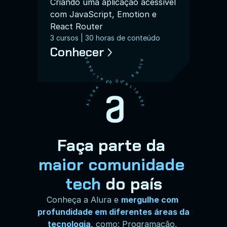
Criando uma aplicação acessível 
com JavaScript, Emotion e 
React Router
3 cursos | 30 horas de conteúdo
Conhecer
E
A
D
L
A
U
D
R
I
A
L
A
*
U
Q
U
Q
*
A
L
A
I
R
D
U
A
L
D
A
E
Faça parte da
maior comunidade 
tech
do país
Conheça a Alura e
mergulhe com 
profundidade em diferentes áreas da 
tecnologia
, 
como: Programação, 