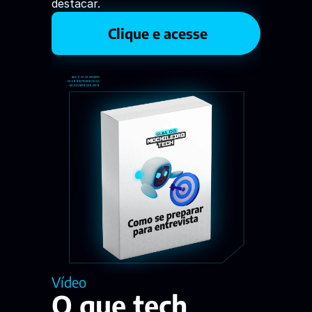
destacar. 
 Clique e acesse
AOVS2K23 2BDEFD
-23.588167163380042
, -46.63233190394378
Vídeo
O que tech 