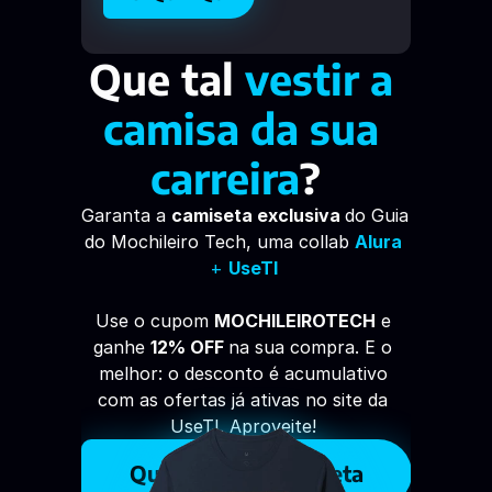
Que tal 
vestir a 
camisa da sua 
carreira
? 
Garanta a 
camiseta exclusiva 
do Guia 
do Mochileiro Tech, uma collab 
Alura
+ 
UseTI
Use o cupom 
MOCHILEIROTECH
 e 
ganhe 
12% OFF 
na sua compra. E o 
melhor: o desconto é acumulativo 
com as ofertas já ativas no site da 
UseTI. Aproveite! 
Quero minha camiseta