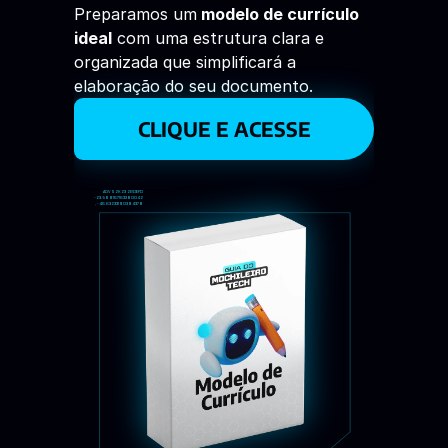
Preparamos um
 modelo de currículo 
ideal
 com uma estrutura clara e 
organizada que simplificará a 
elaboração do seu documento. 
CLIQUE E ACESSE
AOVS2K23 2BDEFD
-23.588167163380042
, -46.63233190394378