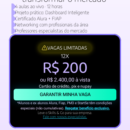
4 aulas ao vivo · 12 horas 
Projeto prático: Dashboard Inteligente
Certificado Alura + FIAP 
Networking com profissionais da área 
Professores especialistas do mercado 
VAGAS LIMITADAS
12X
R$ 200
ou R$ 2.400,00 à vista
Cartão de crédito, pix e nupay
GARANTIR MINHA VAGA
*Alunos e ex alunos Alura, Fiap, PM3 e StartSe têm condições 
especiais (não cumulativas). 
Resgatar benefício exclusivo.
Leve o Skills & Go para sua empresa.
Fale com nossos especialistas.